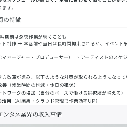
界は
スケジュールが厳しく、本番に合わせて働くことが多い
ります。
間の特徴
 納期前は深夜作業が続くことも
ント制作 → 本番前や当日は長時間拘束されるが、イベント
能マネージャー・プロデューサー） → アーティストのスケ
き方改革が進み、以下のような対策が取られるようになって
改善
（残業時間の削減・休日の確保）
ートワークの増加
（自分のペースで働ける選択肢が増える）
の活用
（AI編集・クラウド管理で作業効率UP）
エンタメ業界の収入事情